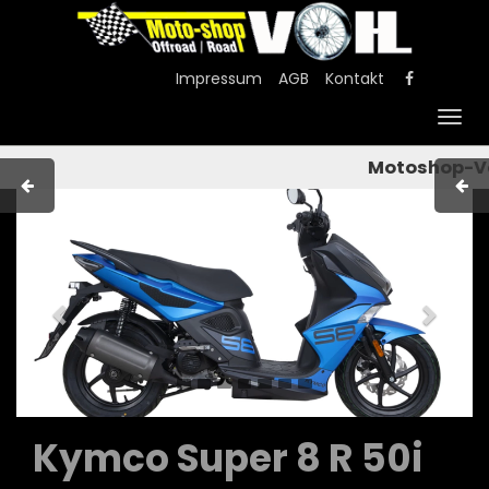
Impressum
AGB
Kontakt
Togg
navig
Motoshop-Voh
Previous
Next
Kymco Super 8 R 50i