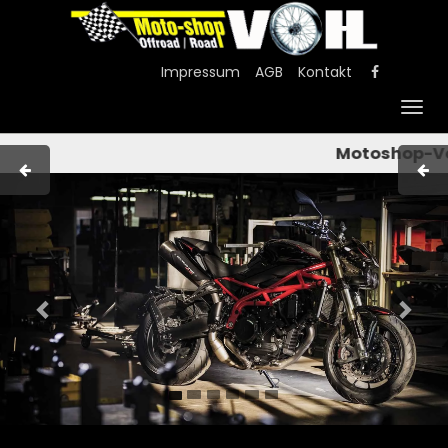
Impressum
AGB
Kontakt
Togg
navig
Motoshop-Voh
Previous
Nex