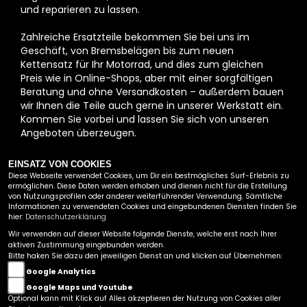
und reparieren zu lassen.
Zahlreiche Ersatzteile bekommen Sie bei uns im
Geschäft, von Bremsbelägen bis zum neuen
Kettensatz für Ihr Motorrad, und dies zum gleichen
Preis wie in Online-Shops, aber mit einer sorgfältigen
Beratung und ohne Versandkosten – außerdem bauen
wir Ihnen die Teile auch gerne in unserer Werkstatt ein.
Kommen Sie vorbei und lassen Sie sich von unseren
Angeboten überzeugen.
Moto-Shop Vohl Motorräder, Roller & Quads – für den
EINSATZ VON COOKIES
Westerwald und den Raum Koblenz bis nach Limburg
Diese Webseite verwendet Cookies, um Dir ein bestmögliches Surf-Erlebnis zu
ermöglichen. Diese Daten werden erhoben und dienen nicht für die Erstellung
von Nutzungsprofilen oder anderer weiterführender Verwendung. Sämtliche
ZURÜCK
Informationen zu verwendeten Cookies und eingebundenen Diensten finden Sie
hier:
Datenschutzerklärung
Wir verwenden auf dieser Website folgende Dienste, welche erst nach Ihrer
MOTO-SHOP VOHL
aktiven Zustimmung eingebunden werden.
Bitte haken Sie dazu den jeweiligen Dienst an und klicken auf Übernehmen:
HAUPTSTRASSE 118
Google Analytics
57644 HATTERT
Google Maps und Youtube
TEL.:
+492662 / 4827
Optional kann mit Klick auf Alles akzeptieren der Nutzung von Cookies aller