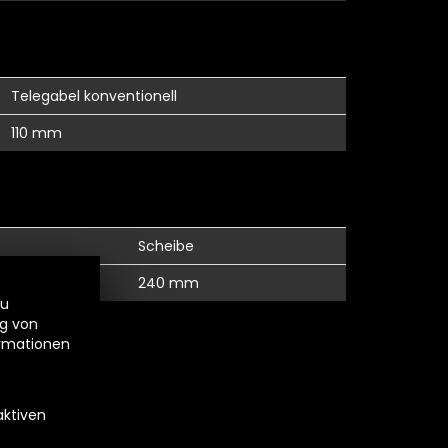
Telegabel konventionell
110 mm
Scheibe
240 mm
zu
ng von
ormationen
aktiven