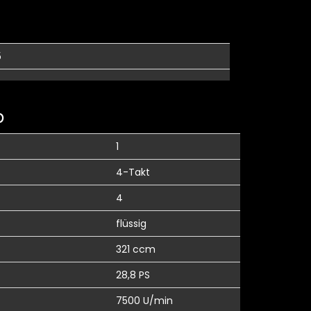
5
b
1
4-Takt
4
flüssig
321 ccm
28,8 PS
7500 U/min