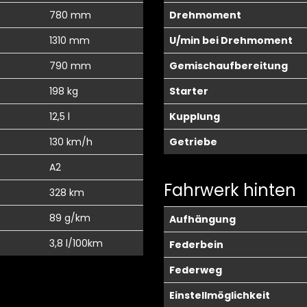
780 mm
Drehmoment
1310 mm
U/min bei Drehmoment
790 mm
Gemischaufbereitung
198 kg
Starter
12,5 l
Kupplung
130 km/h
Getriebe
A2
Fahrwerk hinten
328 km
89 g/km
Aufhängung
3,8 l/100km
Federbein
Federweg
Einstellmöglichkeit